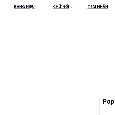
BẢNG HIỆU
CHỮ NỔI
TEM NHÃN
HIỆU INOX ĐẸP TẠI T
Pop
Làm 
6