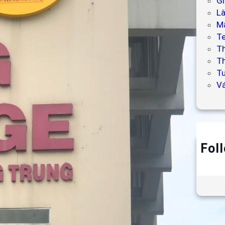
Gi
L
Mẫ
T
T
Th
Tư
V
Fol