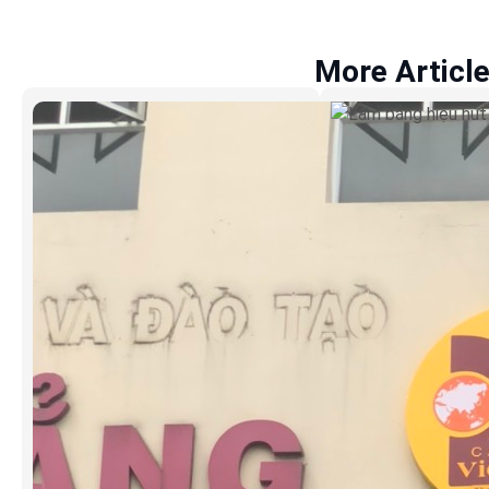
More Articl
Làm bảng hiệ
Cơm Ruộng