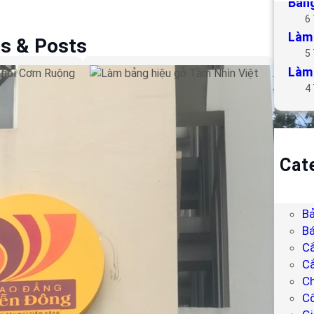
Bảng
6
Làm 
es & Posts
5
Làm 
u hút nổi
Làm bảng hiệu gỗ Tầm
4
Nhìn Việt
Cat
B
Bả
Bả
Bá
C
Cắ
Ch
C