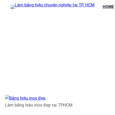
Chuyển
HOME
đến
phần
nội
dung
LÀM BẢNG 
Làm bảng hiệu inox đẹp tại TPHCM