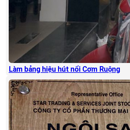
Làm bảng hiệu hút nổi Cơm Ruộng