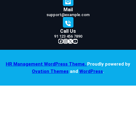
Mail
support@example.com
Call Us
91 123 456 7890
Facebook
Instagram
X
YouTube
HR Management WordPress Theme.
Proudly powered by
Ovation Themes
and
WordPress
.