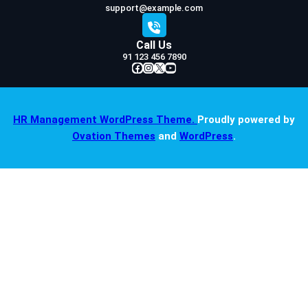
support@example.com
Call Us
91 123 456 7890
Facebook
Instagram
X
YouTube
HR Management WordPress Theme.
Proudly powered by
Ovation Themes
and
WordPress
.