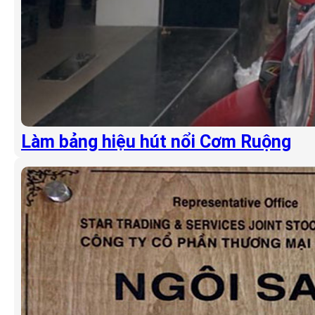
Làm bảng hiệu hút nổi Cơm Ruộng