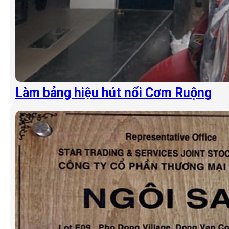
Làm bảng hiệu hút nổi Cơm Ruộng