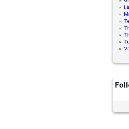
Gi
L
Mẫ
T
T
Th
Tư
V
Fol