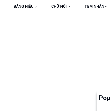
BẢNG HIỆU
CHỮ NỔI
TEM NHÃN
4
Pop
Làm 
6