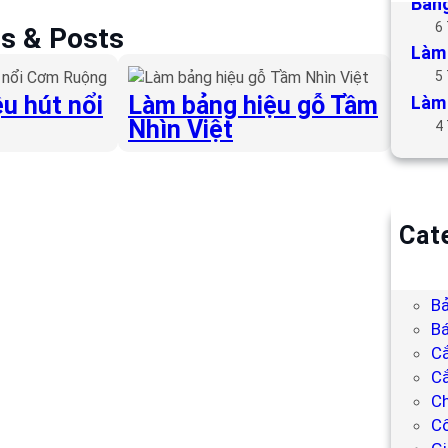
Bảng
6
es & Posts
Làm 
5
u hút nổi
Làm bảng hiệu gỗ Tầm
Làm 
Nhìn Việt
4
Cat
B
Bả
Bả
Bá
C
Cắ
Ch
C