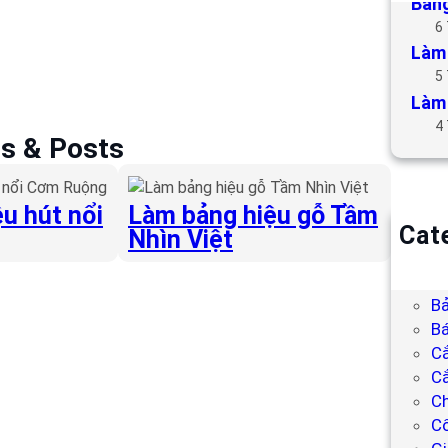
Bảng
6
Làm 
5
Làm 
4
es & Posts
u hút nổi
Làm bảng hiệu gỗ Tầm
Cat
Nhìn Việt
B
Bả
Bả
Bá
C
Cắ
Ch
C