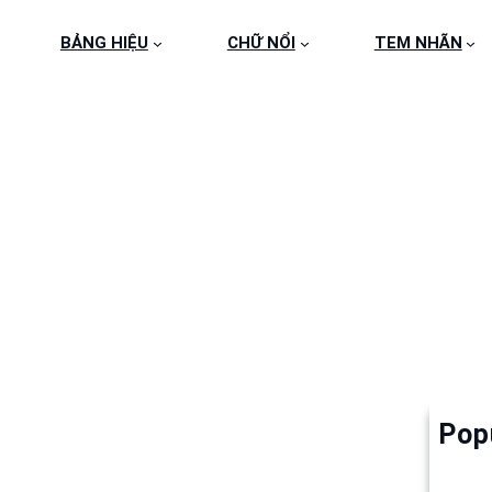
BẢNG HIỆU
CHỮ NỔI
TEM NHÃN
5
Pop
Làm 
6