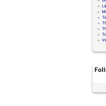
Gi
L
Mẫ
T
T
Th
Tư
V
Fol