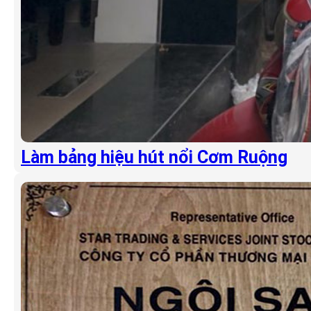
Làm bảng hiệu hút nổi Cơm Ruộng