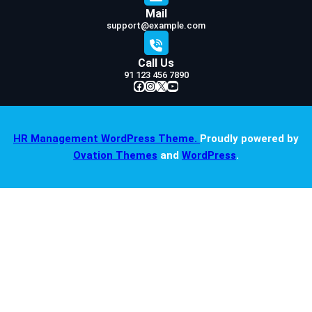
Mail
support@example.com
Call Us
91 123 456 7890
Facebook
Instagram
X
YouTube
HR Management WordPress Theme.
Proudly powered by
Ovation Themes
and
WordPress
.