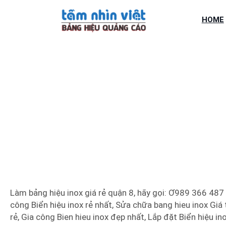
Chuyển
đến
HOME
phần
nội
dung
LÀM BẢNG 
Làm bảng hiệu inox giá rẻ quận 8, hãy gọi: Ơ989 366 487 
công Biển hiệu inox rẻ nhất, Sửa chữa bang hieu inox Giá t
rẻ, Gia công Bien hieu inox đẹp nhất, Lắp đặt Biển hiệu in