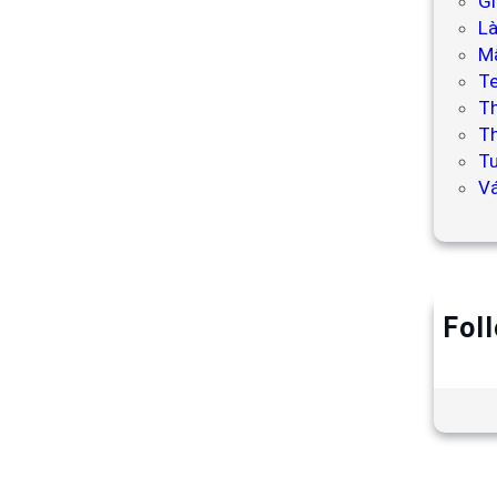
Gi
L
Mẫ
T
T
Th
Tư
V
Fol