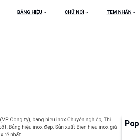
BẢNG HIỆU
CHỮ NỔI
TEM NHÃN
HIỆU INOX GIÁ RẺ QU
(VP. Công ty), bang hieu inox Chuyên nghiệp, Thi
Pop
Làm 
ốt, Bảng hiệu inox đẹp, Sản xuất Bien hieu inox giá
6
ox rẻ nhất