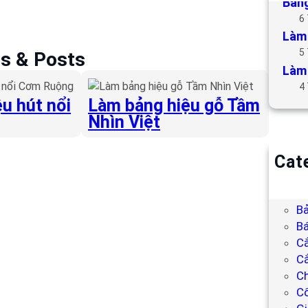
Bảng
6
Làm 
5
es & Posts
Làm 
4
u hút nổi
Làm bảng hiệu gỗ Tầm
Nhìn Việt
Cat
B
Bả
Bả
Bá
C
Cắ
Ch
C