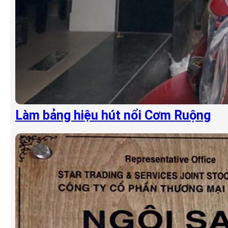
Làm bảng hiệu hút nổi Cơm Ruộng