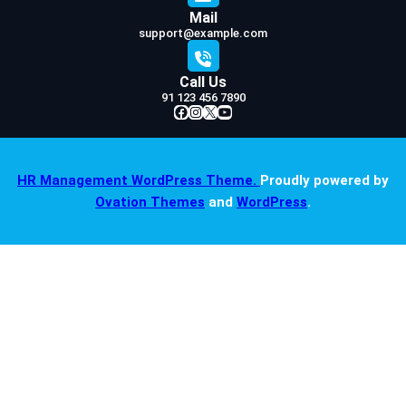
Mail
support@example.com
Call Us
91 123 456 7890
Facebook
Instagram
X
YouTube
HR Management WordPress Theme.
Proudly powered by
Ovation Themes
and
WordPress
.