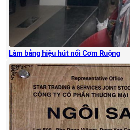
Làm bảng hiệu hút nổi Cơm Ruộng