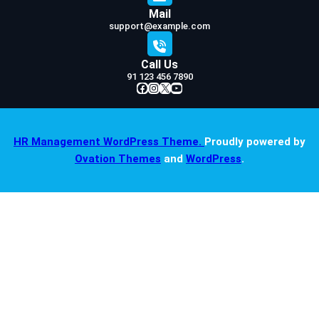
Mail
support@example.com
Call Us
91 123 456 7890
Facebook
Instagram
X
YouTube
HR Management WordPress Theme.
Proudly powered by
Ovation Themes
and
WordPress
.