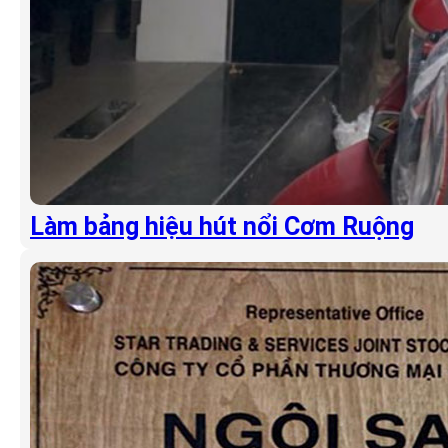
Làm bảng hiệu hút nổi Cơm Ruộng