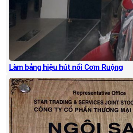
Làm bảng hiệu hút nổi Cơm Ruộng