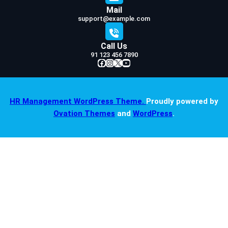
Mail
support@example.com
Call Us
91 123 456 7890
Facebook
Instagram
X
YouTube
HR Management WordPress Theme.
Proudly powered by
Ovation Themes
and
WordPress
.