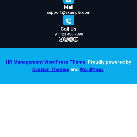
Mail
support@example.com
Call Us
91 123 456 7890
Facebook
Instagram
X
YouTube
HR Management WordPress Theme.
Proudly powered by
Ovation Themes
and
WordPress
.