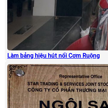
Làm bảng hiệu hút nổi Cơm Ruộng