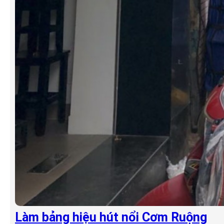
Làm bảng hiệu hút nổi Cơm Ruộng