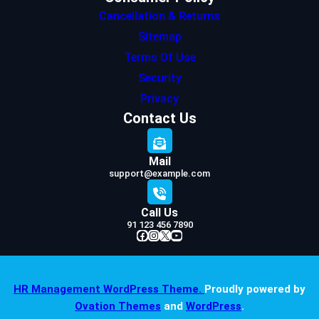
Cancellation & Returns
Sitemap
Terms Of Use
Security
Privacy
Contact Us
Mail
support@example.com
Call Us
91 123 456 7890
Facebook
Instagram
X
YouTube
HR Management WordPress Theme.
Proudly powered by
Ovation Themes
and
WordPress
.