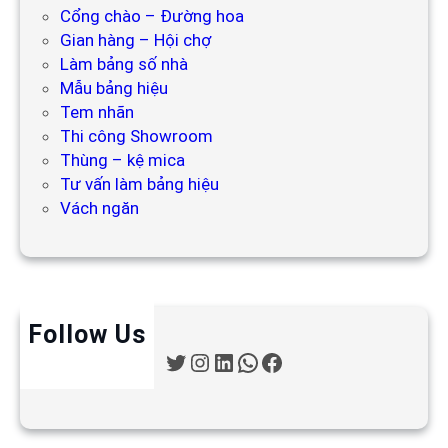
Cổng chào – Đường hoa
Gian hàng – Hội chợ
Làm bảng số nhà
Mẫu bảng hiệu
Tem nhãn
Thi công Showroom
Thùng – kệ mica
Tư vấn làm bảng hiệu
Vách ngăn
Follow Us
T
I
L
W
F
w
n
i
h
a
i
s
n
a
c
t
t
k
t
e