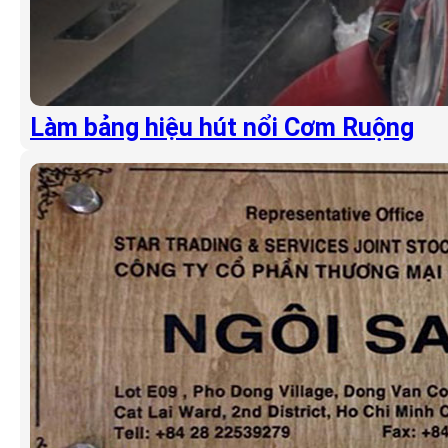
Làm bảng hiệu hút nổi Cơm Ruộng