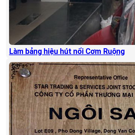
Làm bảng hiệu hút nổi Cơm Ruộng