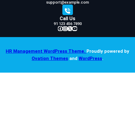
support@example.com
Call Us
91 123 456 7890
Facebook
Instagram
X
YouTube
HR Management WordPress Theme.
Proudly powered by
Ovation Themes
and
WordPress
.