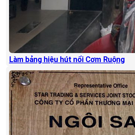
Làm bảng hiệu hút nổi Cơm Ruộng