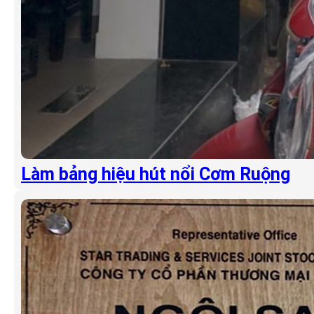
Làm bảng hiệu hút nổi Cơm Ruộng