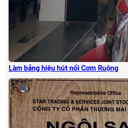
Làm bảng hiệu hút nổi Cơm Ruộng