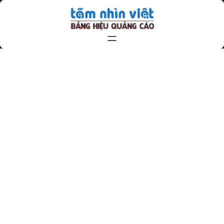
Chuyển
đến
phần
nội
dung
MẪU-BẢNG-HIỆU-QUẢNG-CÁO-
BẰNG-KÍNH