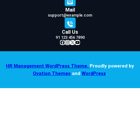
Mail
support@example.com
Call Us
91 123 456 7890
Facebook
Instagram
X
YouTube
HR Management WordPress Theme.
Proudly powered by
Ovation Themes
and
WordPress
.