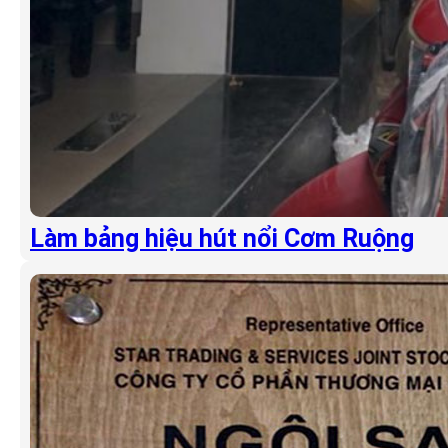
Làm bảng hiệu hút nổi Cơm Ruộng