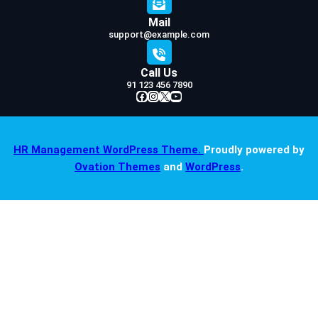
Mail
support@example.com
Call Us
91 123 456 7890
Facebook
Instagram
X
YouTube
HR Management WordPress Theme.
Proudly powered by
Ovation Themes
and
WordPress
.