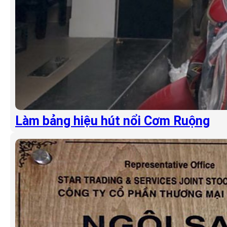
Làm bảng hiệu hút nổi Cơm Ruộng