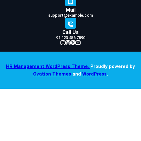
Mail
support@example.com
Call Us
91 123 456 7890
Facebook
Instagram
X
YouTube
HR Management WordPress Theme.
Proudly powered by
Ovation Themes
and
WordPress
.