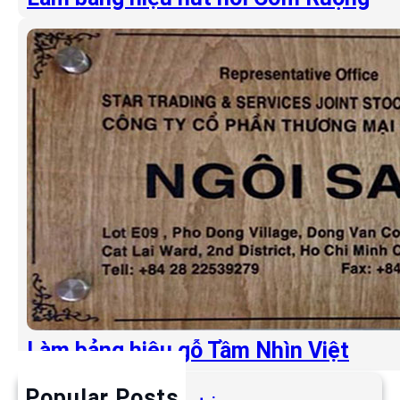
Làm bảng hiệu gỗ Tầm Nhìn Việt
Popular Posts