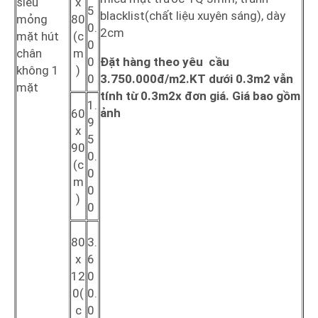
siêu
x
5
blacklist(chất liệu xuyên sáng), dày
mỏng
80
0.
2cm
mặt hút
(c
0
chân
m
0
Đặt hàng theo yêu cầu
không 1
)
0
3.750.000đ/m2.KT dưới 0.3m2 vẫn
mặt
tính từ 0.3m2x đơn giá. Giá bao gồm
1.
ảnh
60
9
x
5
90
0.
(c
0
m
0
)
0
80
3.
x
6
12
0
0(
0.
c
0