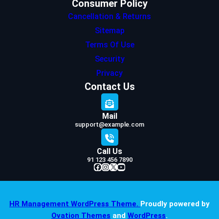
Consumer Policy
Cancellation & Returns
Sitemap
Terms Of Use
Security
Privacy
Contact Us
Mail
support@example.com
Call Us
91 123 456 7890
Facebook
Instagram
X
YouTube
HR Management WordPress Theme.
Proudly powered by
Ovation Themes
and
WordPress
.