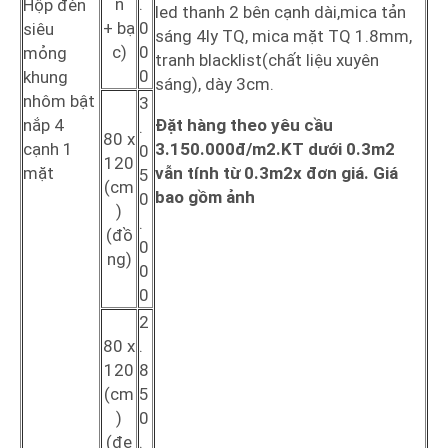
n
.
Hộp đèn
led thanh 2 bên cạnh dài,mica tản
+ bạ
0
siêu
sáng 4ly TQ, mica mặt TQ 1.8mm,
c)
0
mỏng
tranh blacklist(chất liệu xuyên
0
khung
sáng), dày 3cm.
nhôm bật
3
nắp 4
Đặt hàng theo yêu cầu
.
80 x
cạnh 1
3.150.000đ/m2.KT dưới 0.3m2
0
120
mặt
vẫn tính từ 0.3m2x đơn giá. Giá
5
(cm
bao gồm ảnh
0
)
.
(đồ
0
ng)
0
0
2
80 x
.
120
8
(cm
5
)
0
(đe
.