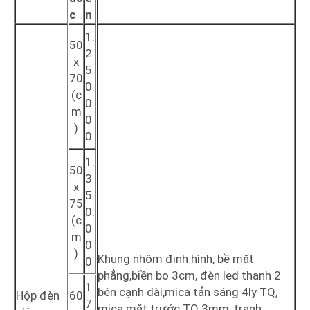
c
n
1.
50
2
x
5
70
0.
(c
0
m
0
)
0
1.
50
3
x
5
75
0.
(c
0
m
0
)
Khung nhôm định hình, bề mặt
0
phẳng,biền bo 3cm, đèn led thanh 2
1.
bên cạnh dài,mica tản sáng 4ly TQ,
Hộp đèn
60
7
mica mặt trước TQ 3mm, tranh