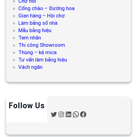
Chữ nổi
Cổng chào – Đường hoa
Gian hàng – Hội chợ
Làm bảng số nhà
Mẫu bảng hiệu
Tem nhãn
Thi công Showroom
Thùng – kệ mica
Tư vấn làm bảng hiệu
Vách ngăn
Follow Us
T
I
L
W
F
w
n
i
h
a
i
s
n
a
c
t
t
k
t
e