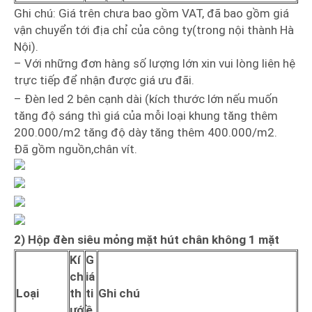
Ghi chú: Giá trên chưa bao gồm VAT, đã bao gồm giá
vận chuyển tới địa chỉ của công ty(trong nội thành Hà
Nội).
– Với những đơn hàng số lượng lớn xin vui lòng liên hệ
trực tiếp để nhận được giá ưu đãi.
– Đèn led 2 bên cạnh dài (kích thước lớn nếu muốn
tăng độ sáng thì giá của mỗi loại khung tăng thêm
200.000/m2 tăng độ dày tăng thêm 400.000/m2.
Đã gồm nguồn,chân vít.
2) Hộp đèn siêu mỏng mặt hút chân không 1 mặt
Kí
G
ch
iá
Loại
th
ti
Ghi chú
ướ
ề