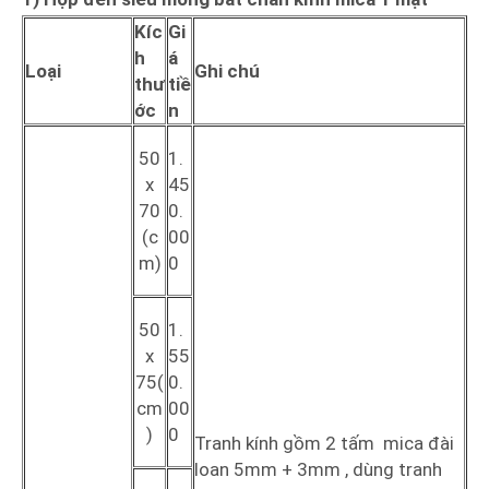
Kíc
Gi
h
á
Loại
Ghi chú
thư
tiề
ớc
n
50
1.
x
45
70
0.
(c
00
m)
0
50
1.
x
55
75(
0.
cm
00
)
0
Tranh kính gồm 2 tấm mica đài
loan 5mm + 3mm , dùng tranh