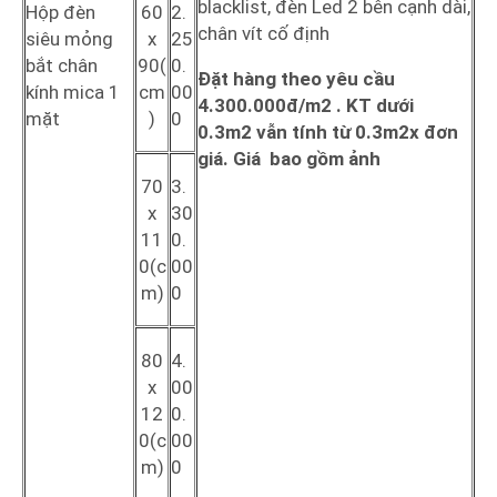
blacklist, đèn Led 2 bên cạnh dài,
Hộp đèn
60
2.
chân vít cố định
siêu mỏng
x
25
bắt chân
90(
0.
Đặt hàng theo yêu cầu
kính mica 1
cm
00
4.300.000đ/m2 . KT dưới
mặt
)
0
0.3m2 vẫn tính từ 0.3m2x đơn
giá. Giá bao gồm ảnh
70
3.
x
30
11
0.
0(c
00
m)
0
80
4.
x
00
12
0.
0(c
00
m)
0