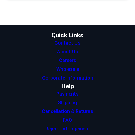
t
a
e
s
b
e
g
d
A
o
r
r
I
p
o
a
n
p
k
m
Quick Links
Contact Us
About Us
Careers
Wholesale
Corporate Information
Help
Payments
Shipping
Cancellation & Returns
FAQ
Report Infringement