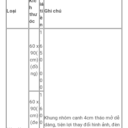
Kíc
iá
h
Loại
ti
Ghi chú
thư
ề
ớc
n
1
.
60 x
6
90(
5
cm)
0
(đồ
.
ng)
0
0
0
1
60 x
.
90(
6
cm)
0
Khung nhôm cạnh 4cm tháo mở dễ
(đe
0
dàng, tiện lợi thay đổi hình ảnh, đèn