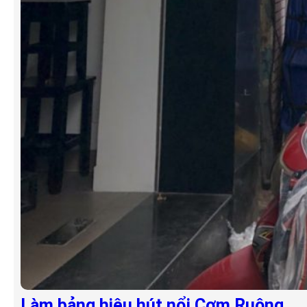
Làm bảng hiệu hút nổi Cơm Ruộng