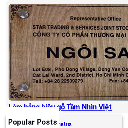
Làm bảng hiệu gỗ Tầm Nhìn Việt
Popular Posts
Làm bảng hiệu LED matrix