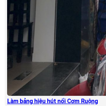
Làm bảng hiệu hút nổi Cơm Ruộng