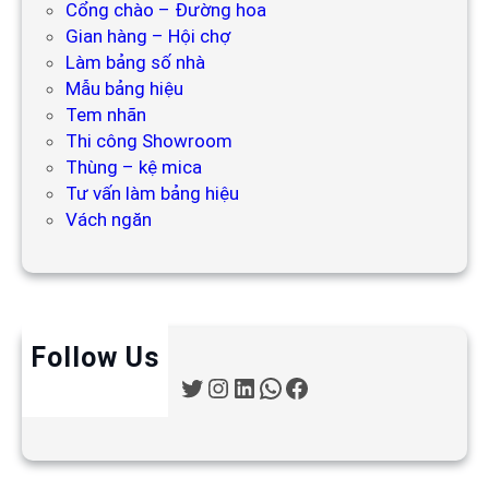
Cổng chào – Đường hoa
Gian hàng – Hội chợ
Làm bảng số nhà
Mẫu bảng hiệu
Tem nhãn
Thi công Showroom
Thùng – kệ mica
Tư vấn làm bảng hiệu
Vách ngăn
Follow Us
T
I
L
W
F
w
n
i
h
a
i
s
n
a
c
t
t
k
t
e
t
a
e
s
b