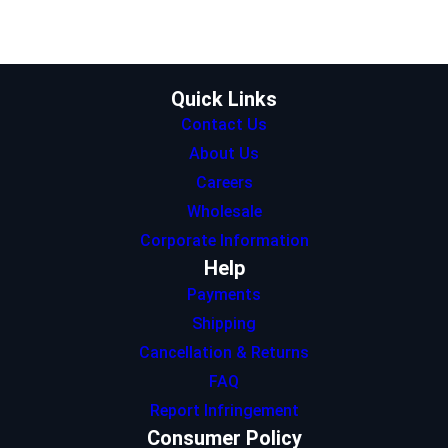
e
g
d
A
o
r
r
I
p
o
a
n
p
k
m
Quick Links
Contact Us
About Us
Careers
Wholesale
Corporate Information
Help
Payments
Shipping
Cancellation & Returns
FAQ
Report Infringement
Consumer Policy