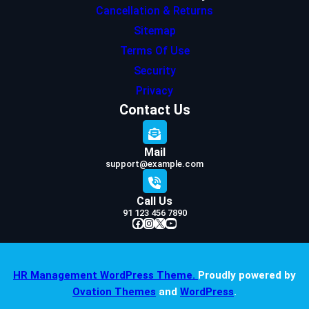
Cancellation & Returns
Sitemap
Terms Of Use
Security
Privacy
Contact Us
Mail
support@example.com
Call Us
91 123 456 7890
Facebook
Instagram
X
YouTube
HR Management WordPress Theme.
Proudly powered by
Ovation Themes
and
WordPress
.