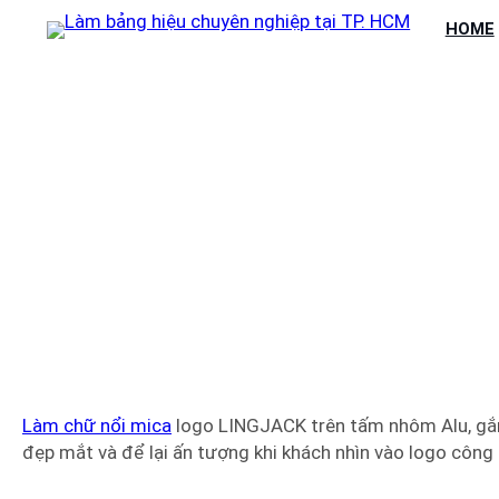
Chuyển
HOME
đến
phần
nội
dung
LÀM CHỮ 
Làm chữ nổi mica
logo LINGJACK trên tấm nhôm Alu, gắn
đẹp mắt và để lại ấn tượng khi khách nhìn vào logo công 