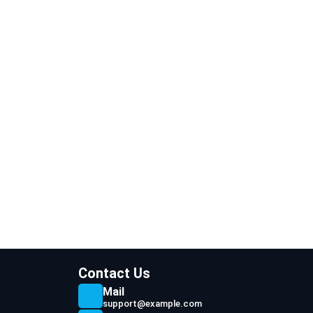
r
r
I
p
o
a
n
p
k
m
Contact Us
Mail
support@example.com