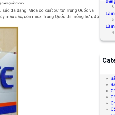
Bảng
 hiệu quảng cáo
6
àu sắc đa dạng. Mica có xuất xứ từ Trung Quốc và
Làm 
 tùy màu sắc, còn mica Trung Quốc thì mỏng hơn, độ
5
Làm 
4
Cat
B
Bả
Bả
Bá
C
Cắ
Ch
C