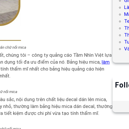
Gi
L
Mẫ
T
T
Th
Tư
ắn chữ nổi mica
V
t, chúng tôi – công ty quảng cáo Tầm Nhìn Việt lựa
n dụng tối đa ưu điểm của nó. Bảng hiệu mica,
làm
c tính thẩm mĩ nhất cho bảng hiệu quảng cáo hiện
 nhất.
Fol
ữ nổi mica
àu sắc, nội dung trên chất liệu decal dán lên mica,
ty nhỏ, thường làm bảng hiệu mica dán decal, thường
a tiết kiệm được chi phí vừa tạo tính thẩm mĩ.
chữ nổi mica