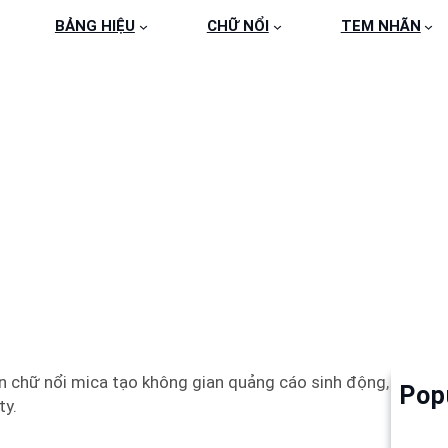
BẢNG HIỆU
CHỮ NỔI
TEM NHÃN
NỔI MICA LOGO LING
 chữ nổi mica tạo không gian quảng cáo sinh động,
Pop
Làm 
ty.
6