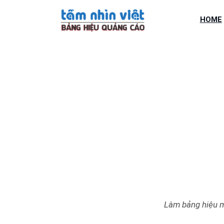
Chuyển
đến
HOME
phần
nội
dung
LÀM BẢN HIỆU MI
Làm bảng hiệu m