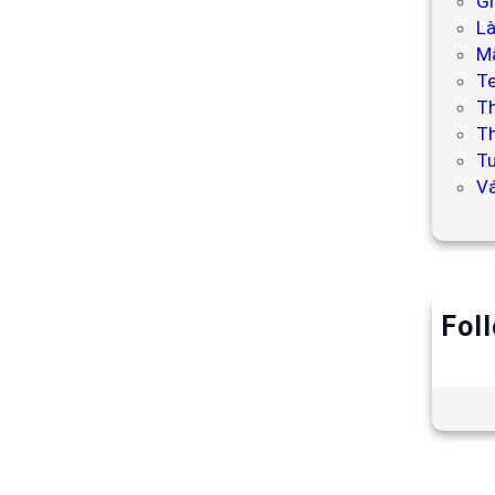
Gi
L
Mẫ
T
T
Th
Tư
V
Fol