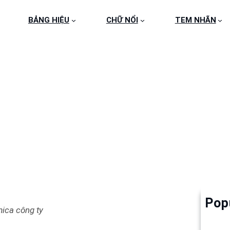
BẢNG HIỆU
CHỮ NỔI
TEM NHÃN
CA CÔNG TY HOÀNG P
DƯƠNG
Pop
Làm 
ica công ty
6