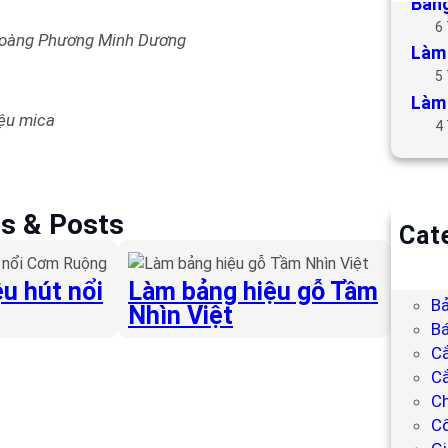
Bảng
6
Hoàng Phương Minh Dương
Làm 
5
Làm 
ệu mica
4
es & Posts
Cat
B
Bả
u hút nổi
Làm bảng hiệu gỗ Tầm
Bả
Nhìn Việt
Bá
C
Cắ
Ch
C