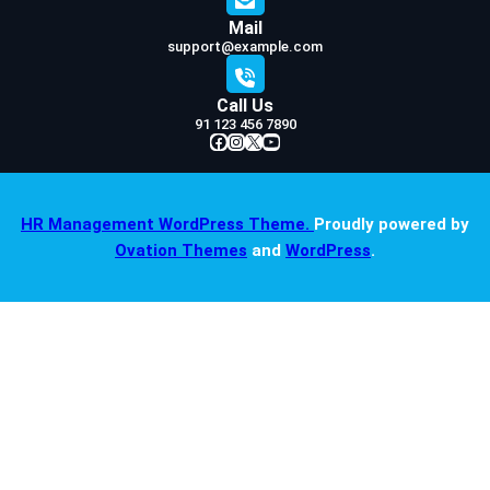
Mail
support@example.com
Call Us
91 123 456 7890
Facebook
Instagram
X
YouTube
HR Management WordPress Theme.
Proudly powered by
Ovation Themes
and
WordPress
.