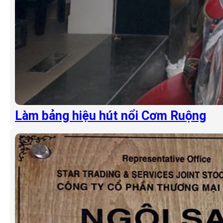
Làm bảng hiệu hút nổi Cơm Ruộng