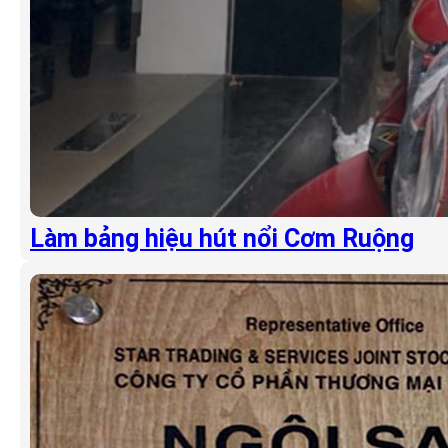
Làm bảng hiệu hút nổi Cơm Ruộng