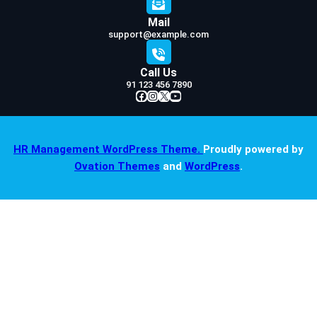
Mail
support@example.com
Call Us
91 123 456 7890
Facebook
Instagram
X
YouTube
HR Management WordPress Theme.
Proudly powered by
Ovation Themes
and
WordPress
.