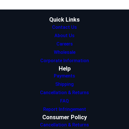
r
r
I
p
o
a
n
p
k
m
Quick Links
Contact Us
About Us
Careers
Wholesale
Corporate Information
Help
Payments
Shipping
Cancellation & Returns
FAQ
Report Infringement
Consumer Policy
Cancellation & Returns