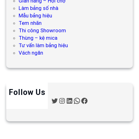
Gian hàng – Hội chợ
Làm bảng số nhà
Mẫu bảng hiệu
Tem nhãn
Thi công Showroom
Thùng – kệ mica
Tư vấn làm bảng hiệu
Vách ngăn
Follow Us
T
I
L
W
F
w
n
i
h
a
i
s
n
a
c
t
t
k
t
e
t
a
e
s
b
e
g
d
A
o