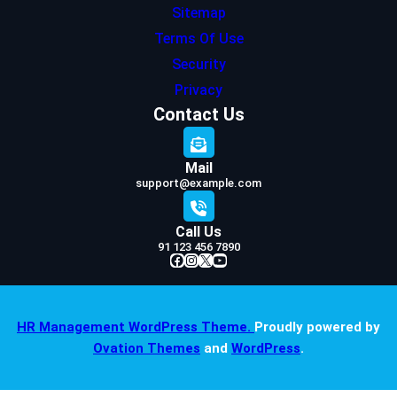
Sitemap
Terms Of Use
Security
Privacy
Contact Us
Mail
support@example.com
Call Us
91 123 456 7890
Facebook
Instagram
X
YouTube
HR Management WordPress Theme.
Proudly powered by
Ovation Themes
and
WordPress
.