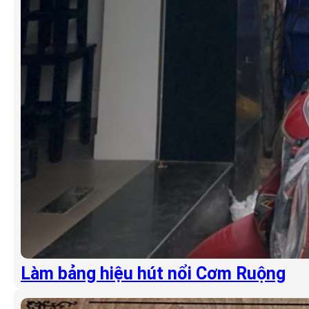
Làm bảng hiệu hút nổi Cơm Ruộng