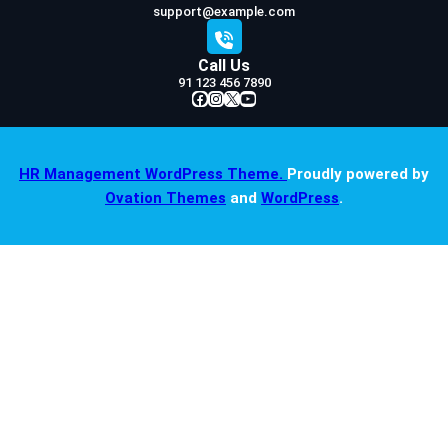
support@example.com
Call Us
91 123 456 7890
Facebook
Instagram
X
YouTube
HR Management WordPress Theme.
Proudly powered by
Ovation Themes
and
WordPress
.