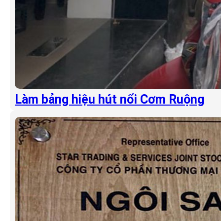
Làm bảng hiệu hút nổi Cơm Ruộng