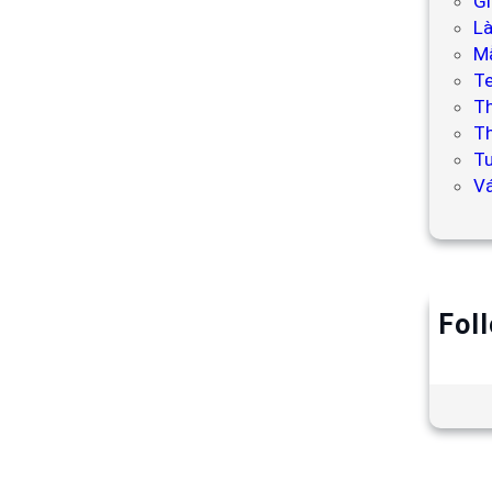
Gi
L
Mẫ
T
T
Th
Tư
V
Fol