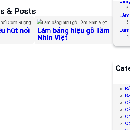
Bảng
6
es & Posts
Làm 
5
u hút nổi
Làm bảng hiệu gỗ Tầm
Làm 
Nhìn Việt
4
Cat
B
Bả
Bả
Bá
C
Cắ
Ch
C