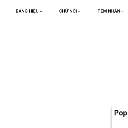
BẢNG HIỆU
CHỮ NỔI
TEM NHÃN
2
Pop
Làm 
6