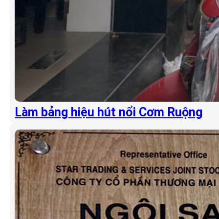
Làm bảng hiệu hút nổi Cơm Ruộng