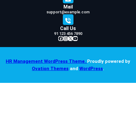
Mail
support@example.com
Call Us
91 123 456 7890
Facebook
Instagram
X
YouTube
HR Management WordPress Theme.
Proudly powered by
Ovation Themes
and
WordPress
.