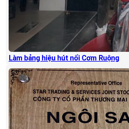
Làm bảng hiệu hút nổi Cơm Ruộng