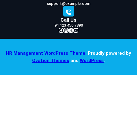
support@example.com
Call Us
91 123 456 7890
Facebook
Instagram
X
YouTube
HR Management WordPress Theme.
Proudly powered by
Ovation Themes
and
WordPress
.