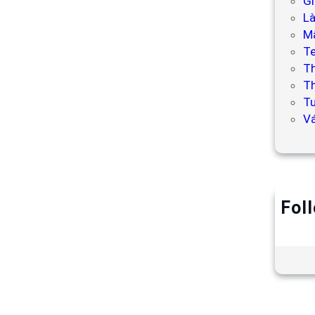
Gi
L
Mẫ
T
T
Th
Tư
V
Fol