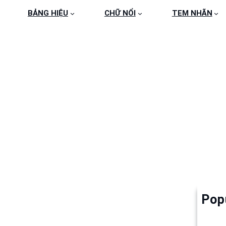
BẢNG HIỆU
CHỮ NỔI
TEM NHÃN
4
Pop
Làm 
6