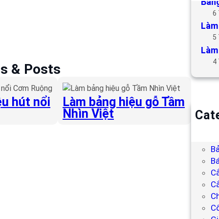
Bảng
6
Làm 
5
Làm 
4
es & Posts
u hút nổi
Làm bảng hiệu gỗ Tầm
Nhìn Việt
Cat
B
Bả
Bả
Bá
C
Cắ
Ch
C