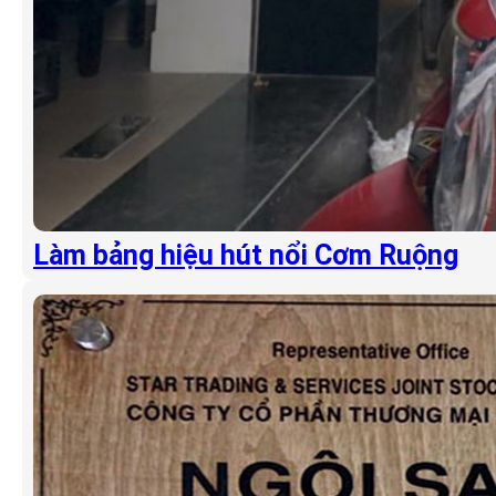
Làm bảng hiệu hút nổi Cơm Ruộng