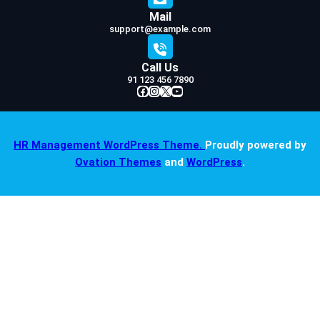
Mail
support@example.com
Call Us
91 123 456 7890
Facebook
Instagram
X
YouTube
HR Management WordPress Theme.
Proudly powered by
Ovation Themes
and
WordPress
.