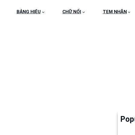
BẢNG HIỆU
CHỮ NỔI
TEM NHÃN
1
Pop
Làm 
6