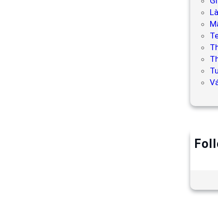
Gi
L
Mẫ
T
T
Th
Tư
V
Fol