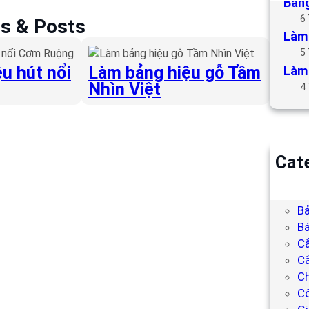
Bảng
6
es & Posts
Làm 
5
u hút nổi
Làm bảng hiệu gỗ Tầm
Làm 
Nhìn Việt
4
Cat
B
Bả
Bả
Bá
C
Cắ
Ch
C