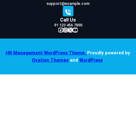
support@example.com
Call Us
91 123 456 7890
Facebook
Instagram
X
YouTube
HR Management WordPress Theme.
Proudly powered by
Ovation Themes
and
WordPress
.