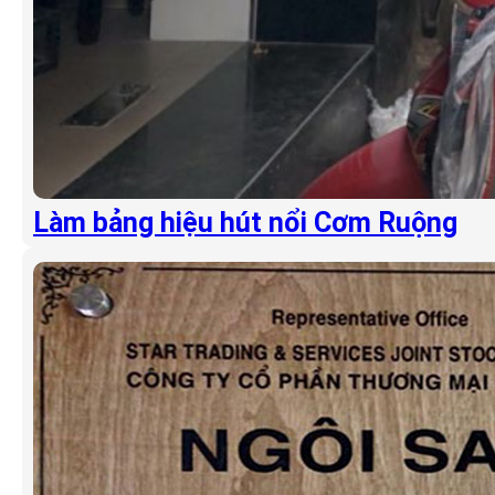
Làm bảng hiệu hút nổi Cơm Ruộng