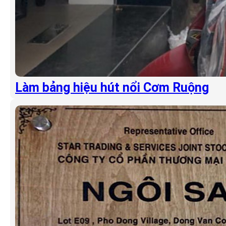
Làm bảng hiệu hút nổi Cơm Ruộng