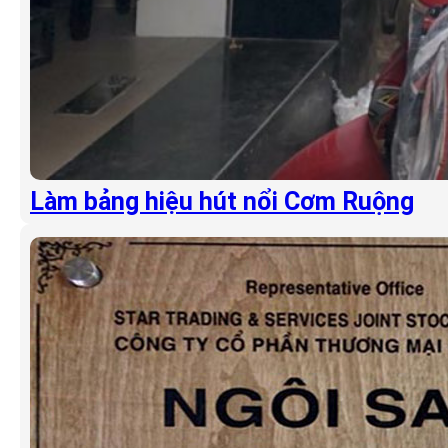
Làm bảng hiệu hút nổi Cơm Ruộng