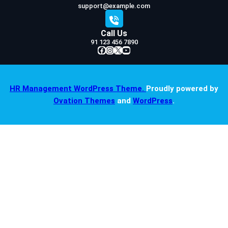
support@example.com
Call Us
91 123 456 7890
Facebook
Instagram
X
YouTube
HR Management WordPress Theme.
Proudly powered by
Ovation Themes
and
WordPress
.