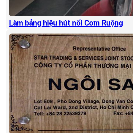
Làm bảng hiệu hút nổi Cơm Ruộng