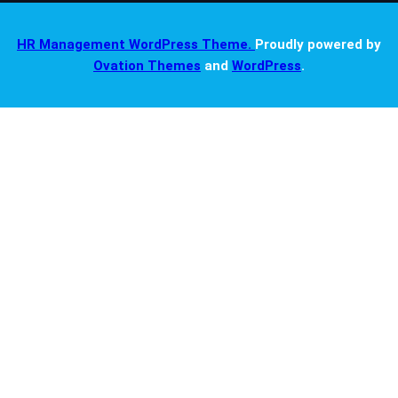
HR Management WordPress Theme.
Proudly powered by
Ovation Themes
and
WordPress
.