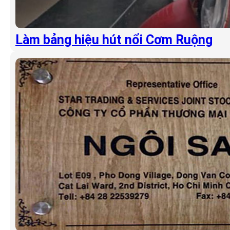
Làm bảng hiệu hút nổi Cơm Ruộng