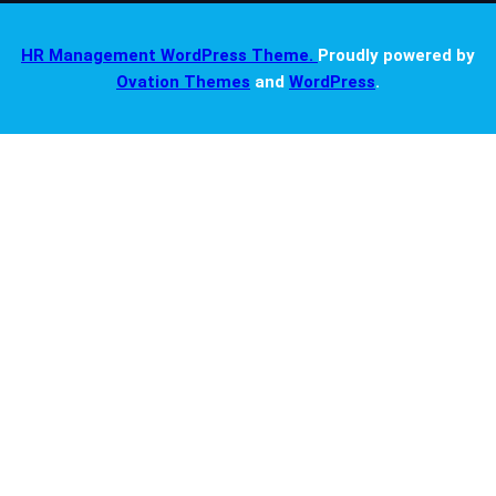
HR Management WordPress Theme.
Proudly powered by
Ovation Themes
and
WordPress
.