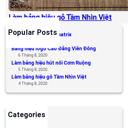
Làm bảng hiệu gỗ Tầm Nhìn Việt
Popular Posts
Làm bảng hiệu LED matrix
6 Tháng 5, 2019
Bảng hiệu logo Cao Đẳng Viễn Đông
6 Tháng 8, 2020
Làm bảng hiệu hút nổi Cơm Ruộng
5 Tháng 8, 2020
Làm bảng hiệu gỗ Tầm Nhìn Việt
4 Tháng 8, 2020
Categories
Backdrop
Bảng hiệu