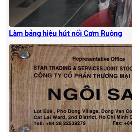
Làm bảng hiệu hút nổi Cơm Ruộng