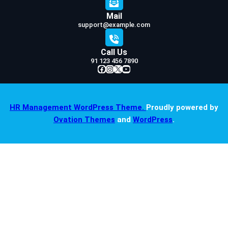
Mail
support@example.com
Call Us
91 123 456 7890
Facebook
Instagram
X
YouTube
HR Management WordPress Theme.
Proudly powered by
Ovation Themes
and
WordPress
.