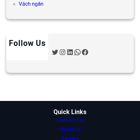
Vách ngăn
Follow Us
T
I
L
W
F
w
n
i
h
a
i
s
n
a
c
t
t
k
t
e
t
a
e
s
b
e
g
d
A
o
r
r
I
p
o
a
n
p
k
m
Quick Links
Contact Us
About Us
Careers