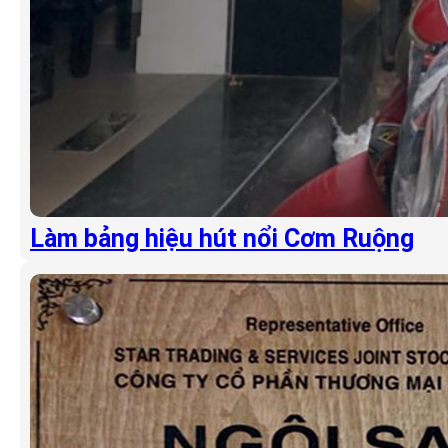
Làm bảng hiệu hút nổi Cơm Ruộng