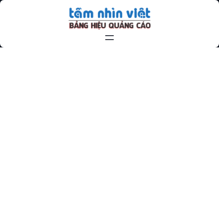
Chuyển
đến
phần
nội
dung
BANG-HIEU-MICA-CHU-NOI-2