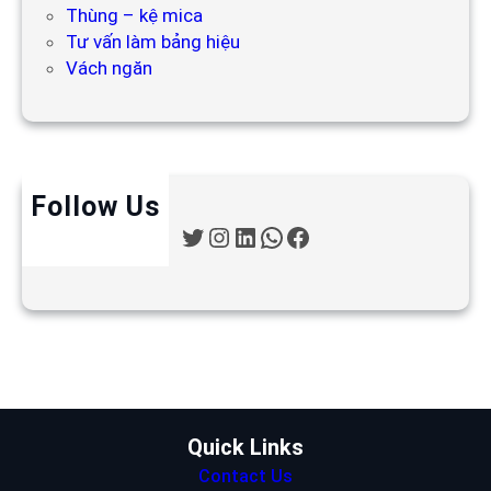
Thùng – kệ mica
Tư vấn làm bảng hiệu
Vách ngăn
Follow Us
T
I
L
W
F
w
n
i
h
a
i
s
n
a
c
t
t
k
t
e
t
a
e
s
b
e
g
d
A
o
r
r
I
p
o
a
n
p
k
m
Quick Links
Contact Us