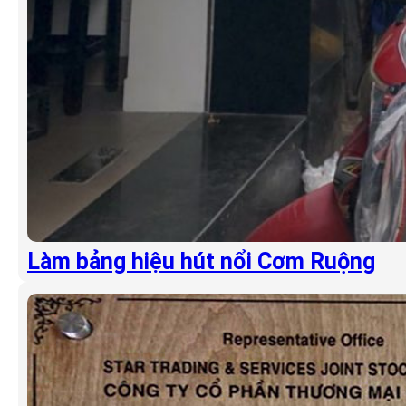
Làm bảng hiệu hút nổi Cơm Ruộng