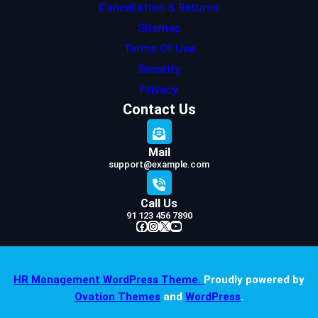
Cancellation & Returns
Sitemap
Terms Of Use
Security
Privacy
Contact Us
Mail
support@example.com
Call Us
91 123 456 7890
Facebook
Instagram
X
YouTube
HR Management WordPress Theme.
Proudly powered by
Ovation Themes
and
WordPress
.