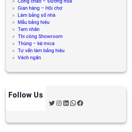
Cổng chào – Đường hoa
Gian hàng – Hội chợ
Làm bảng số nhà
Mẫu bảng hiệu
Tem nhãn
Thi công Showroom
Thùng – kệ mica
Tư vấn làm bảng hiệu
Vách ngăn
Follow Us
T
I
L
W
F
w
n
i
h
a
i
s
n
a
c
t
t
k
t
e
t
a
e
s
b