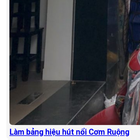
Làm bảng hiệu hút nổi Cơm Ruộng