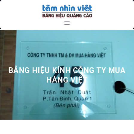
Chuyển
đến
phần
nội
dung
BẢNG HIỆU KÍNH CÔNG TY MUA
HÀNG VIỆT