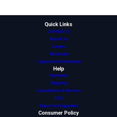
e
g
d
A
o
r
r
I
p
o
a
n
p
k
m
Quick Links
Contact Us
About Us
Careers
Wholesale
Corporate Information
Help
Payments
Shipping
Cancellation & Returns
FAQ
Report Infringement
Consumer Policy