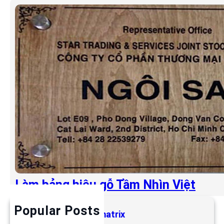
Làm bảng hiệu gỗ Tầm Nhìn Việt
Popular Posts
Làm bảng hiệu LED matrix