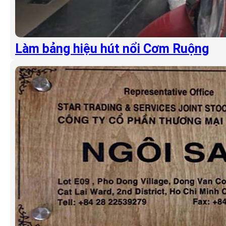
Làm bảng hiệu hút nổi Cơm Ruộng