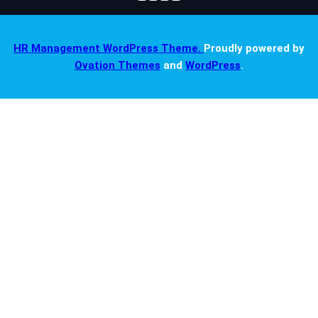
HR Management WordPress Theme.
Proudly powered by
Ovation Themes
and
WordPress
.