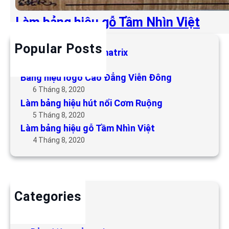
Làm bảng hiệu gỗ Tầm Nhìn Việt
Popular Posts
Làm bảng hiệu LED matrix
6 Tháng 5, 2019
Bảng hiệu logo Cao Đẳng Viễn Đông
6 Tháng 8, 2020
Làm bảng hiệu hút nổi Cơm Ruộng
5 Tháng 8, 2020
Làm bảng hiệu gỗ Tầm Nhìn Việt
4 Tháng 8, 2020
Categories
Backdrop
Bảng hiệu