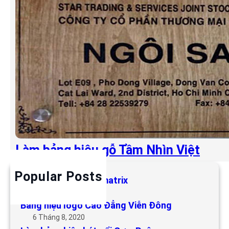
Làm bảng hiệu gỗ Tầm Nhìn Việt
Popular Posts
Làm bảng hiệu LED matrix
6 Tháng 5, 2019
Bảng hiệu logo Cao Đẳng Viễn Đông
6 Tháng 8, 2020