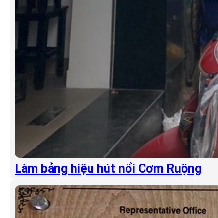
Làm bảng hiệu hút nổi Cơm Ruộng