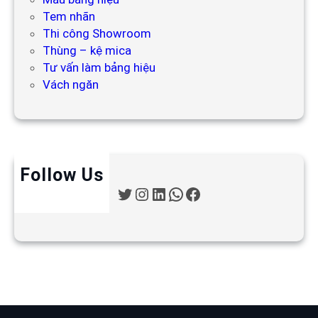
Tem nhãn
Thi công Showroom
Thùng – kệ mica
Tư vấn làm bảng hiệu
Vách ngăn
Follow Us
T
I
L
W
F
w
n
i
h
a
i
s
n
a
c
t
t
k
t
e
t
a
e
s
b
e
g
d
A
o
r
r
I
p
o
a
n
p
k
m