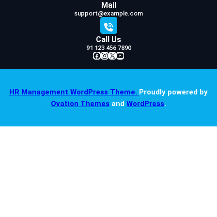
Mail
support@example.com
Call Us
91 123 456 7890
Facebook
Instagram
X
YouTube
HR Management WordPress Theme.
Proudly powered by
Ovation Themes
and
WordPress
.