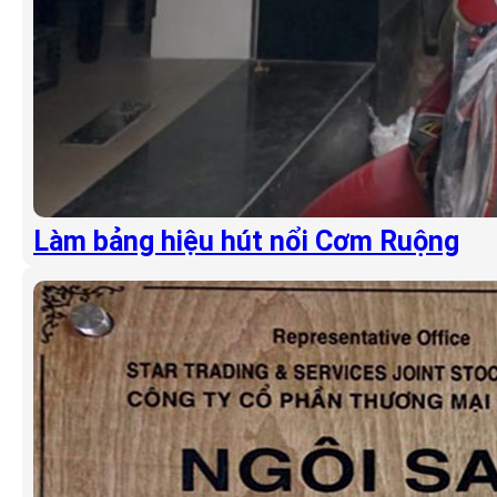
Làm bảng hiệu hút nổi Cơm Ruộng