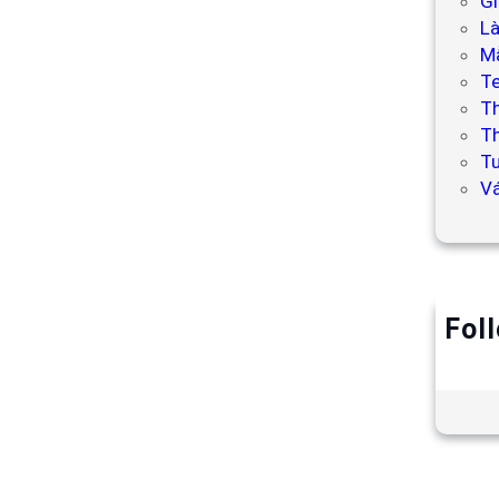
Gi
L
Mẫ
T
T
Th
Tư
V
Fol