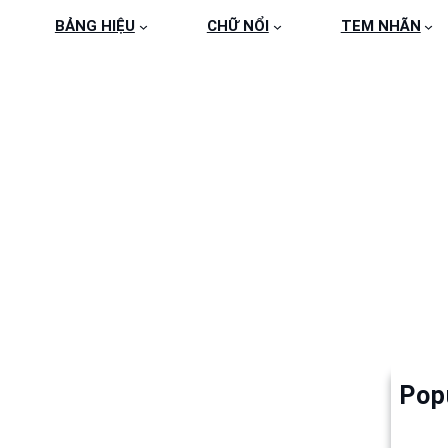
BẢNG HIỆU
CHỮ NỔI
TEM NHÃN
CC5D7B9228805AF17
3
Pop
Làm 
6