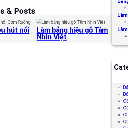
Bảng
6
es & Posts
Làm 
5
u hút nổi
Làm bảng hiệu gỗ Tầm
Làm 
Nhìn Việt
4
Cat
B
Bả
Bả
Bá
C
Cắ
Ch
C