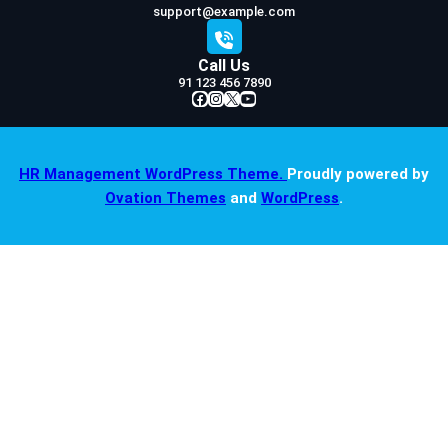
support@example.com
Call Us
91 123 456 7890
Facebook
Instagram
X
YouTube
HR Management WordPress Theme.
Proudly powered by
Ovation Themes
and
WordPress
.