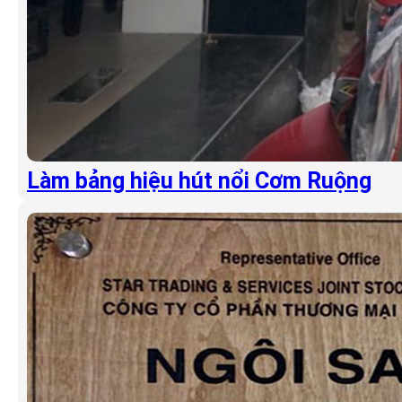
Làm bảng hiệu hút nổi Cơm Ruộng