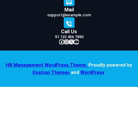
Mail
support@example.com
Call Us
91 123 456 7890
Facebook
Instagram
X
YouTube
HR Management WordPress Theme.
Proudly powered by
Ovation Themes
and
WordPress
.