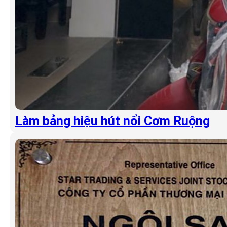
Làm bảng hiệu hút nổi Cơm Ruộng